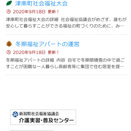
津南町社会福祉大会
ボランティアサマースクール
心配ごと相談所
2020年9月18日 更新！
津南町社会福祉大会の詳細 社会福祉協議会がめざす、誰もが
24時間TV「街頭募金」
日常生活自立支援事業
安心して暮らすことができる福祉の町づくりのために、みん
なで支え合う地域社会の構築を積極的に進めることを目的に
福祉研究普及校支援
福祉資金の貸付
津南町社会福祉大会を２年に１回開催し...
冬期福祉アパートの運営
福祉教材の貸し出し
生活困窮者自立支援制度
2020年9月18日 更新！
冬期福祉アパートの詳細 内容 自宅で冬期間積雪の中で過ご
すことが困難な一人暮らし高齢者等に集団で住む居室を提供
寄付/募金
し、日常生活の困難さを少しでも和らげるために実施してい
義援金/募金/会費
ます。 場所 社会福祉協議会の建物の...
社協会費
共同募金
その他義援金寄付