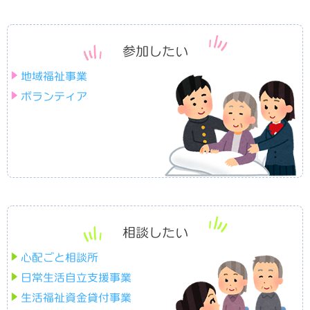
在宅心身障害者の料理教室
参加したい
冬期福祉アパートの運営
地域福祉事業
冬期除雪費等の支払い
ボランティア
新一年生お祝い事業
赤ちゃん誕生お祝い券支給事業
いきいきサロン事業
相談したい
生きづらさ抱える方々の居場所
心配ごと相談所
日常生活自立支援事業
不登校・ひきこもり家族の会
生活福祉資金貸付事業