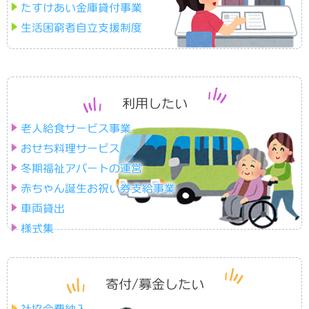
たすけあい金庫貸付事業
歳末慰問事業
生活困窮者自立支援制度
津南町社会福祉大会
ボランティア
ボランティア参加や活動
利用したい
ボランティア
老人給食サービス事業
おせち料理サービス
ボランティア連絡協議会
冬期福祉アパートの運営
赤ちゃん誕生お祝い券支給事業
ボランティア体験･研修･講座
車両貸出
様式集
福祉研究普及校支援
各種相談事業
寄付/募金したい
暮らしのサポート
社協って？
社協について
心配ごと相談所