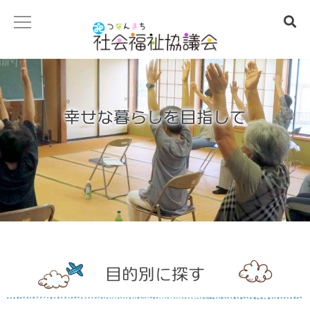
社協事業の紹介
社協のお仕事
幸せな暮らしを目指して
地域福祉事業
老人給食サービス事業
一人暮らし高齢者集合昼食会
おせち料理サービス
遊具等の設置支援
目的別に探す
男の料理教室