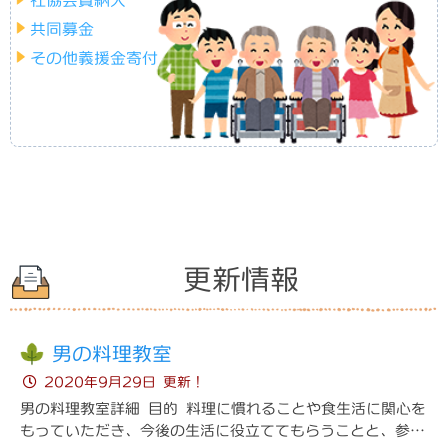
社協会費納入
共同募金
法人概要
日常生活自立支援事業
その他義援金寄付
定款・事業報告
福祉資金の貸付
会費納入
生活困窮者自立支援制度
個人情報保護
車両貸出
社協だより
車いす
更新情報
お問い合わせ
福祉車両
ボランティア
男の料理教室
ボランティア参加や活動
2020年9月29日 更新！
男の料理教室詳細 目的 料理に慣れることや食生活に関心を
ボランティア
もっていただき、今後の生活に役立ててもらうことと、参加
ボランティアをしたい