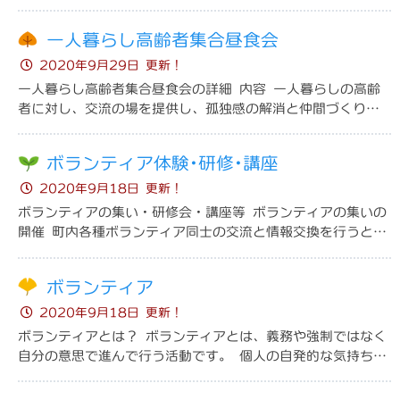
者同士の親睦を図ることを目的にしています。 内容 町内在
住の男性を対象に、町総合センター調...
一人暮らし高齢者集合昼食会
ボランティアをしてほしい
2020年9月29日 更新！
一人暮らし高齢者集合昼食会の詳細 内容 一人暮らしの高齢
ボランティア活動保険の詳細
者に対し、交流の場を提供し、孤独感の解消と仲間づくりを
目的に毎年２回開催しています。 バスで遠方に出かけたり、
ボランティア活動紹介
近場の温泉に出かけ１日ゆっくりと過...
ボランティア体験･研修･講座
2020年9月18日 更新！
ボランティア連絡協議会
ボランティアの集い・研修会・講座等 ボランティアの集いの
開催 町内各種ボランティア同士の交流と情報交換を行うとと
ボランティア体験･研修･講座
もに、今後のボランティア活動に役立つ講演会を、毎年３月
ボランティアの集い
に町ボランティア連絡協議会の総会と...
ボランティア
2020年9月18日 更新！
ボランティア講習会
ボランティアとは？ ボランティアとは、義務や強制ではなく
自分の意思で進んで行う活動です。 個人の自発的な気持ちか
相談したい
災害ボランティア研修会
ら始まるボランティア活動には、決まった形はなく、誰でも
生活困窮・資金
どこでも自分のできることから参加す...