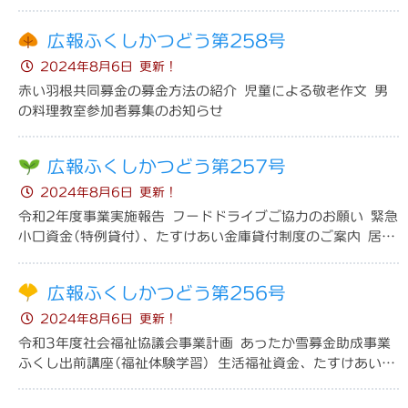
祝い券支給事業のご案内
広報ふくしかつどう第258号
ボランティアをしてほしい
2024年8月6日 更新！
赤い羽根共同募金の募金方法の紹介 児童による敬老作文 男
ボランティア活動保険の詳細
の料理教室参加者募集のお知らせ
ボランティア活動紹介
広報ふくしかつどう第257号
2024年8月6日 更新！
ボランティア連絡協議会
令和2年度事業実施報告 フードドライブご協力のお願い 緊急
小口資金(特例貸付)、たすけあい金庫貸付制度のご案内 居場
ボランティア体験･研修･講座
所"ぽっけ"の紹介
ボランティアの集い
広報ふくしかつどう第256号
2024年8月6日 更新！
ボランティア講習会
令和3年度社会福祉協議会事業計画 あったか雪募金助成事業
ふくし出前講座(福祉体験学習) 生活福祉資金、たすけあい金
相談したい
災害ボランティア研修会
庫貸付のご案内 フードドライブのご協力のお願い
生活困窮・資金