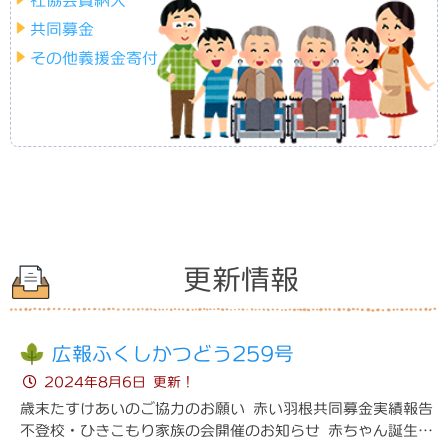
社協会費納入
共同募金
法人概要
日常生活自立支援事業
その他義援金寄付
定款・事業報告
福祉資金の貸付
会費納入
生活困窮者自立支援制度
個人情報保護
車両貸出
社協だより
車いす
更新情報
お問い合わせ
福祉車両
ボランティア
広報ふくしかつどう259号
ボランティア参加や活動
2024年8月6日 更新！
歳末たすけあいのご協力のお願い 赤い羽根共同募金実績報告
ボランティア
不登校・ひきこもり家族の会開催のお知らせ 赤ちゃん誕生お
ボランティアをしたい