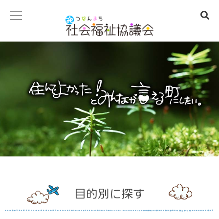
社協事業の紹介
社協のお仕事
地域福祉事業
老人給食サービス事業
一人暮らし高齢者集合昼食会
おせち料理サービス
遊具等の設置支援
目的別に探す
男の料理教室