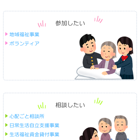
在宅心身障害者の料理教室
参加したい
冬期福祉アパートの運営
地域福祉事業
冬期除雪費等の支払い
ボランティア
新一年生お祝い事業
赤ちゃん誕生お祝い券支給事業
いきいきサロン事業
相談したい
生きづらさ抱える方々の居場所
心配ごと相談所
日常生活自立支援事業
不登校・ひきこもり家族の会
生活福祉資金貸付事業