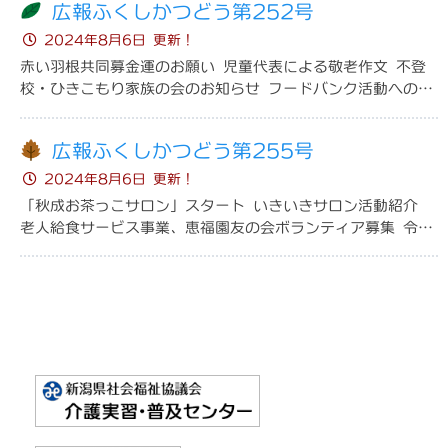
広報ふくしかつどう第252号
ボランティアサマースクール
心配ごと相談所
2024年8月6日 更新！
赤い羽根共同募金運のお願い 児童代表による敬老作文 不登
24時間TV「街頭募金」
日常生活自立支援事業
校・ひきこもり家族の会のお知らせ フードバンク活動へのご
協力のお願い 車イスを無料で貸し出します
福祉研究普及校支援
福祉資金の貸付
広報ふくしかつどう第255号
福祉教材の貸し出し
生活困窮者自立支援制度
2024年8月6日 更新！
「秋成お茶っこサロン」スタート いきいきサロン活動紹介
老人給食サービス事業、恵福園友の会ボランティア募集 令和
寄付/募金
3年度あったか雪募金助成事業申請及び令和4年度共同募金助
義援金/募金/会費
成事業申請の公募 マスクの寄付の
社協会費
共同募金
その他義援金寄付