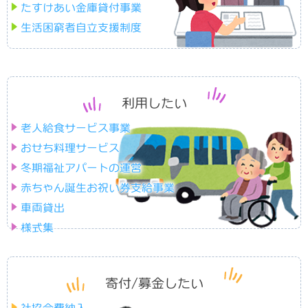
たすけあい金庫貸付事業
歳末慰問事業
生活困窮者自立支援制度
津南町社会福祉大会
ボランティア
ボランティア参加や活動
利用したい
ボランティア
老人給食サービス事業
おせち料理サービス
ボランティア連絡協議会
冬期福祉アパートの運営
赤ちゃん誕生お祝い券支給事業
ボランティア体験･研修･講座
車両貸出
様式集
福祉研究普及校支援
各種相談事業
寄付/募金したい
暮らしのサポート
社協って？
社協について
心配ごと相談所