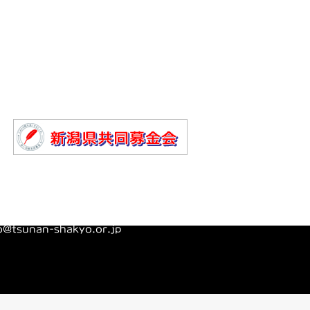
わせ
o@tsunan-shakyo.or.jp