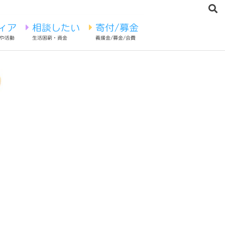
ィア
相談したい
寄付/募金
や活動
生活困窮・資金
義援金/募金/会費