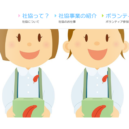
社協って？
社協事業の紹介
ボランテ
社協について
社協のお仕事
ボランティア参加